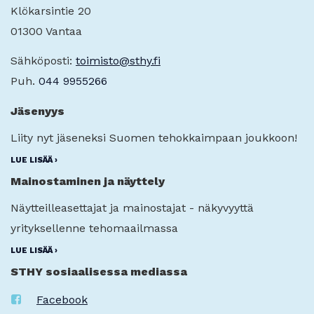
Klökarsintie 20
01300 Vantaa
Sähköposti:
toimisto@sthy.fi
Puh.
044 9955266
Jäsenyys
Liity nyt jäseneksi Suomen tehokkaimpaan joukkoon!
LUE LISÄÄ ›
Mainostaminen ja näyttely
Näytteilleasettajat ja mainostajat - näkyvyyttä
yrityksellenne tehomaailmassa
LUE LISÄÄ ›
STHY sosiaalisessa mediassa
Facebook