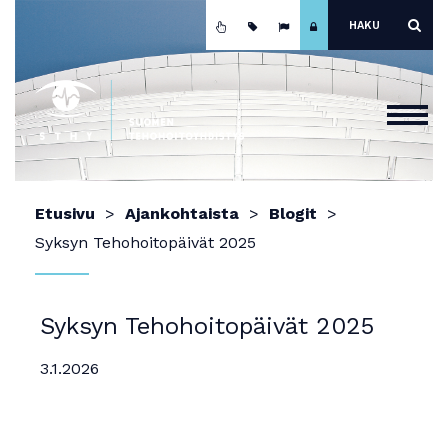
Etusivu
Etusivu
Ajankohtaista
Blogit
Ajankohtaista
Syksyn Tehohoitopäivät 2025
Yhdistys
Koulutus
Syksyn Tehohoitopäivät 2025
Jäsenyys
3.1.2026
Mainokset ja näyttely
Teho-osastot