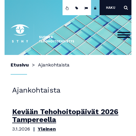
Etusivu
Etusivu
Ajankohtaista
Ajankohtaista
Yhdistys
Ajankohtaista
Koulutus
Jäsenyys
Kevään Tehohoitopäivät 2026
Tampereella
Mainokset ja näyttely
3.1.2026
Yleinen
Teho-osastot