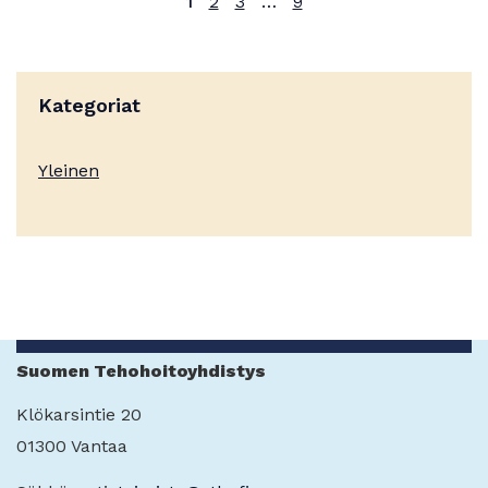
1
2
3
…
9
Kategoriat
Yleinen
Suomen Tehohoitoyhdistys
Klökarsintie 20
01300 Vantaa