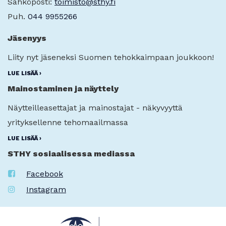
Sähköposti:
toimisto@sthy.fi
Puh.
044 9955266
Jäsenyys
Liity nyt jäseneksi Suomen tehokkaimpaan joukkoon!
LUE LISÄÄ ›
Mainostaminen ja näyttely
Näytteilleasettajat ja mainostajat - näkyvyyttä
yrityksellenne tehomaailmassa
LUE LISÄÄ ›
STHY sosiaalisessa mediassa
Facebook
Instagram