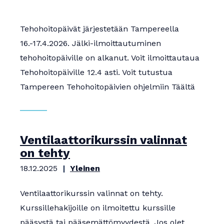
Apurahat
Tehohoitopäivät järjestetään Tampereella
16.-17.4.2026. Jälki-ilmoittautuminen
tehohoitopäiville on alkanut. Voit ilmoittautaua
Tehohoitopäiville 12.4 asti. Voit tutustua
Tampereen Tehohoitopäivien ohjelmiin Täältä
Ventilaattorikurssin valinnat
on tehty
18.12.2025
Yleinen
Ventilaattorikurssin valinnat on tehty.
Kurssillehakijoille on ilmoitettu kurssille
pääsystä tai pääsemättömyydestä. Jos olet