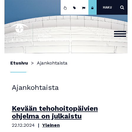
Etusivu
Etusivu
Ajankohtaista
Ajankohtaista
Yhdistys
Ajankohtaista
Koulutus
Jäsenyys
Kevään tehohoitopäivien
ohjelma on julkaistu
Mainokset ja näyttely
22.12.2024
Yleinen
Teho-osastot