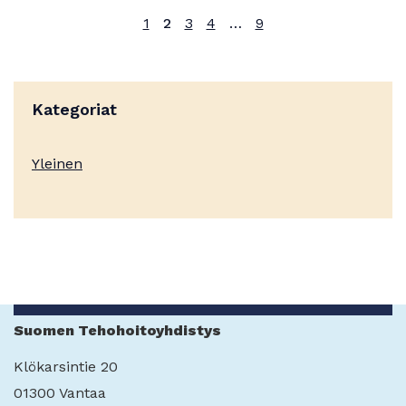
1
2
3
4
…
9
Kategoriat
Yleinen
Suomen Tehohoitoyhdistys
Klökarsintie 20
01300 Vantaa