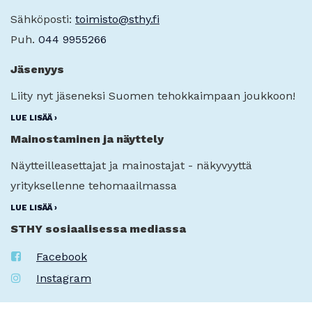
Sähköposti:
toimisto@sthy.fi
Puh.
044 9955266
Jäsenyys
Liity nyt jäseneksi Suomen tehokkaimpaan joukkoon!
LUE LISÄÄ ›
Mainostaminen ja näyttely
Näytteilleasettajat ja mainostajat - näkyvyyttä
yrityksellenne tehomaailmassa
LUE LISÄÄ ›
STHY sosiaalisessa mediassa
Facebook
Instagram