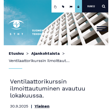
Etusivu
Etusivu
Ajankohtaista
Ajankohtaista
Ventilaattorikurssin ilmoittautuminen avautuu lokakuussa.
Yhdistys
Koulutus
Ventilaattorikurssin
ilmoittautuminen avautuu
Jäsenyys
lokakuussa.
Mainokset ja näyttely
30.9.2025
Yleinen
Teho-osastot