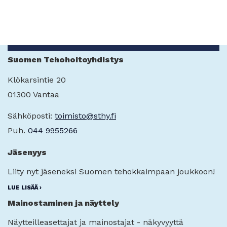
Suomen Tehohoitoyhdistys
Klökarsintie 20
01300 Vantaa
Sähköposti:
toimisto@sthy.fi
Puh.
044 9955266
Jäsenyys
Liity nyt jäseneksi Suomen tehokkaimpaan joukkoon!
LUE LISÄÄ ›
Mainostaminen ja näyttely
Näytteilleasettajat ja mainostajat - näkyvyyttä