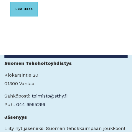
Lue lisää
Suomen Tehohoitoyhdistys
Klökarsintie 20
01300 Vantaa
Sähköposti:
toimisto@sthy.fi
Puh.
044 9955266
Jäsenyys
Liity nyt jäseneksi Suomen tehokkaimpaan joukkoon!