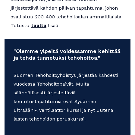
Apurahat
järjestettävä kahden päiivän tapahtuma, johon
osallistuu 200-400 tehohoitoalan ammattilaista.
Tutustu
täältä
lisää.
"Olemme ylpeitä voidessamme kehittää
ja tehdä tunnetuksi tehohoitoa."
Suomen Tehohoitoyhdistys järjestää kahdesti
vuodessa Tehohoitopäivät. Muita
säännöllisesti järjestettäviä
koulutustapahtumia ovat Sydämen
ultraääni-, ventilaattorikurssi ja nyt uutena
lasten tehohoidon peruskurssi.