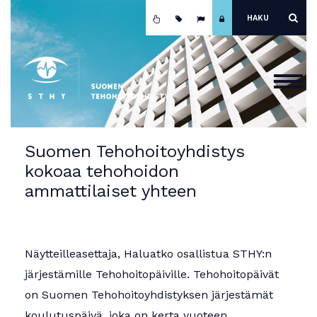
Etusivu
Suomen Tehohoitoyhdistys
kokoaa tehohoidon
Ajankohtaista
ammattilaiset yhteen
Yhdistys
Koulutus
Jäsenyys
Näytteilleasettaja, Haluatko osallistua STHY:n
järjestämille Tehohoitopäiville. Tehohoitopäivät
Mainokset ja näyttely
on Suomen Tehohoitoyhdistyksen järjestämät
Teho-osastot
koulutuspäivä, joka on kerta vuoteen