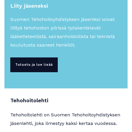
Liity jäseneksi
Suomen Tehohoitoyhdistyksen jäseniksi voivat
liittyä tehohoidon piirissä työskentelevät
lääketieteellistä, sairaanhoidollista tai teknistä
koulutusta saaneet henkilöt.
Tutustu ja lue lisää
Tehohoitolehti
Tehohoitolehti on Suomen Tehohoitoyhdistyksen
jäsenlehti, joka ilmestyy kaksi kertaa vuodessa.