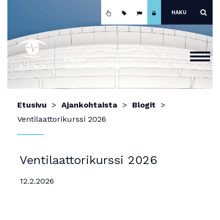
Etusivu
Etusivu
Ajankohtaista
Blogit
Ajankohtaista
Ventilaattorikurssi 2026
Yhdistys
Koulutus
Ventilaattorikurssi 2026
Jäsenyys
12.2.2026
Mainokset ja näyttely
Teho-osastot