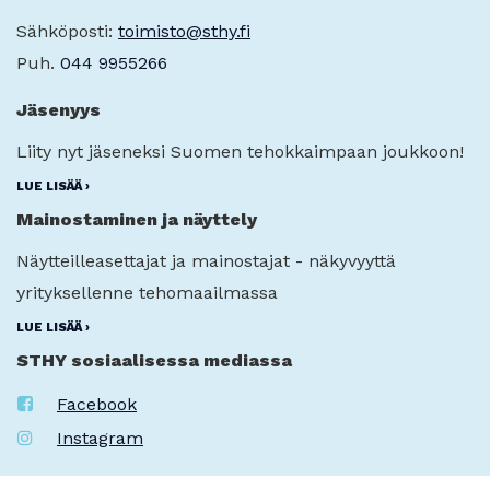
Sähköposti:
toimisto@sthy.fi
Puh.
044 9955266
Jäsenyys
Liity nyt jäseneksi Suomen tehokkaimpaan joukkoon!
LUE LISÄÄ ›
Mainostaminen ja näyttely
Näytteilleasettajat ja mainostajat - näkyvyyttä
yrityksellenne tehomaailmassa
LUE LISÄÄ ›
STHY sosiaalisessa mediassa
Facebook
Instagram