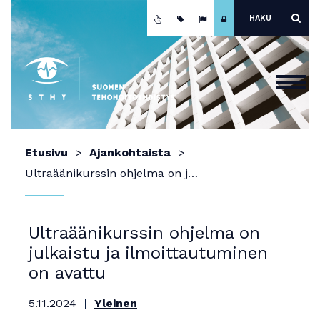
Etusivu
Etusivu
Ajankohtaista
Ajankohtaista
Ultraäänikurssin ohjelma on julkaistu ja ilmoittautuminen on avattu
Yhdistys
Koulutus
Ultraäänikurssin ohjelma on
julkaistu ja ilmoittautuminen
Jäsenyys
on avattu
Mainokset ja näyttely
5.11.2024
Yleinen
Teho-osastot