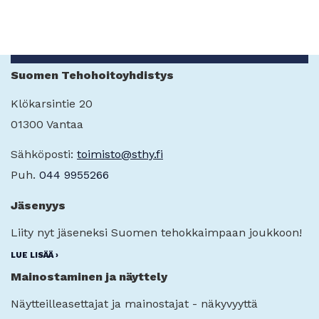
Suomen Tehohoitoyhdistys
Klökarsintie 20
01300 Vantaa
Sähköposti:
toimisto@sthy.fi
Puh.
044 9955266
Jäsenyys
Liity nyt jäseneksi Suomen tehokkaimpaan joukkoon!
LUE LISÄÄ ›
Mainostaminen ja näyttely
Näytteilleasettajat ja mainostajat - näkyvyyttä