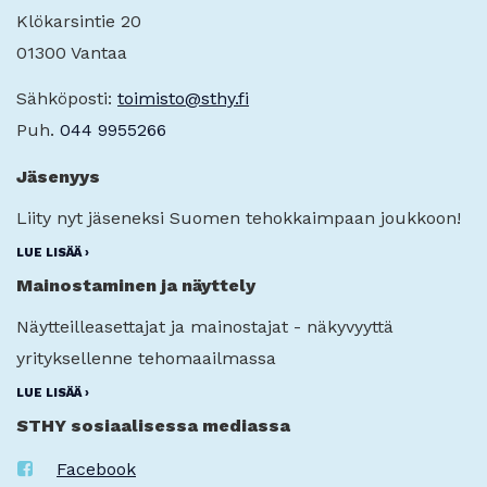
Klökarsintie 20
01300 Vantaa
Sähköposti:
toimisto@sthy.fi
Puh.
044 9955266
Jäsenyys
Liity nyt jäseneksi Suomen tehokkaimpaan joukkoon!
LUE LISÄÄ ›
Mainostaminen ja näyttely
Näytteilleasettajat ja mainostajat - näkyvyyttä
yrityksellenne tehomaailmassa
LUE LISÄÄ ›
STHY sosiaalisessa mediassa
Facebook