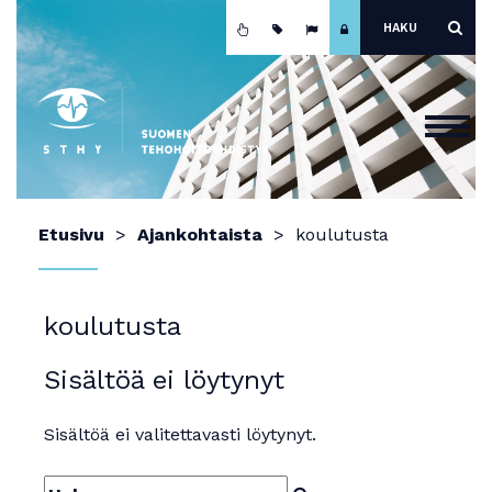
Etusivu
Etusivu
Ajankohtaista
koulutusta
Ajankohtaista
Yhdistys
koulutusta
Koulutus
Sisältöä ei löytynyt
Jäsenyys
Mainokset ja näyttely
Sisältöä ei valitettavasti löytynyt.
Teho-osastot