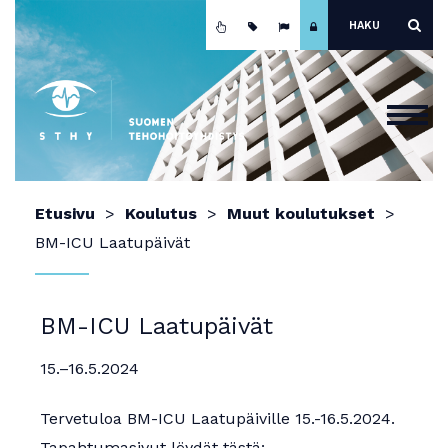
Etusivu
Etusivu
Koulutus
Muut koulutukset
Ajankohtaista
BM-ICU Laatupäivät
Yhdistys
Koulutus
BM-ICU Laatupäivät
Jäsenyys
15.–16.5.2024
Mainokset ja näyttely
Tervetuloa BM-ICU Laatupäiville 15.-16.5.2024.
Teho-osastot
Tapahtumasivut löydät tästä: