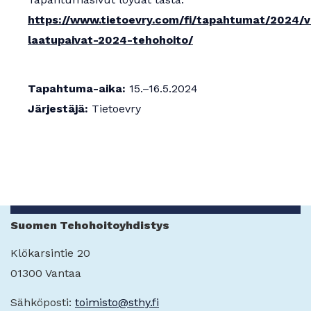
Apurahat
https://www.tietoevry.com/fi/tapahtumat/2024/ve
laatupaivat-2024-tehohoito/
Tapahtuma-aika:
15.–16.5.2024
Järjestäjä:
Tietoevry
Suomen Tehohoitoyhdistys
Klökarsintie 20
01300 Vantaa
Sähköposti:
toimisto@sthy.fi