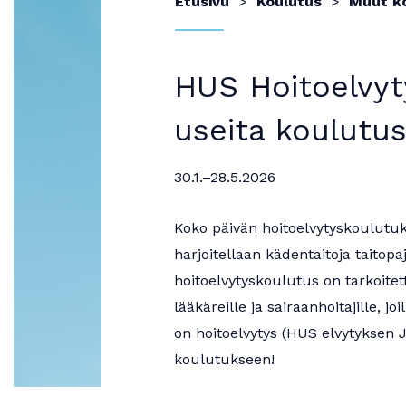
Etusivu
Koulutus
Muut k
HUS Hoitoelvyt
useita koulutus
30.1.–28.5.2026
Koko päivän hoitoelvytyskoulutuk
harjoitellaan kädentaitoja taitop
hoitoelvytyskoulutus on tarkoitettu
lääkäreille ja sairaanhoitajille, 
on hoitoelvytys (HUS elvytyksen J
koulutukseen!