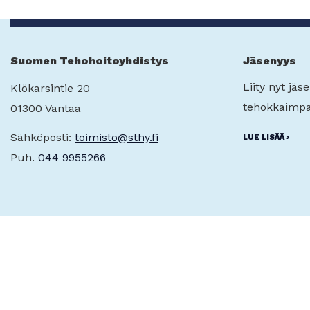
Suomen Tehohoitoyhdistys
Jäsenyys
Liity nyt jä
Klökarsintie 20
tehokkaimpa
01300 Vantaa
Sähköposti:
toimisto@sthy.fi
LUE LISÄÄ ›
Puh.
044 9955266