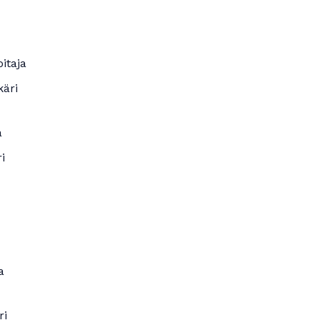
itaja
käri
a
i
a
ri