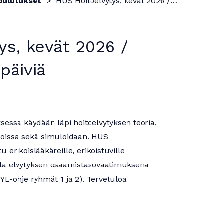
oulutukset
HUS Hoitoelvytys, kevät 2026 / useita koulutuspäiviä
ys, kevät 2026 /
päiviä
sessa käydään läpi hoitoelvytyksen teoria,
ajoissa sekä simuloidaan. HUS
 erikoislääkäreille, erikoistuville
joilla elvytyksen osaamistasovaatimuksena
YL-ohje ryhmät 1 ja 2). Tervetuloa