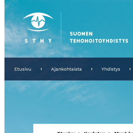
Etusivu
Ajankohtaista
Yhdistys