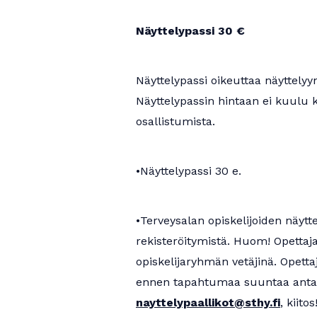
Näyttelypassi 30 €
Näyttelypassi oikeuttaa näyttelyy
Näyttelypassin hintaan ei kuulu k
osallistumista.
•Näyttelypassi 30 e.
•Terveysalan opiskelijoiden näyttel
rekisteröitymistä. Huom! Opettaj
opiskelijaryhmän vetäjinä. Opetta
ennen tapahtumaa suuntaa antav
nayttelypaallikot@sthy.fi
, kiitos