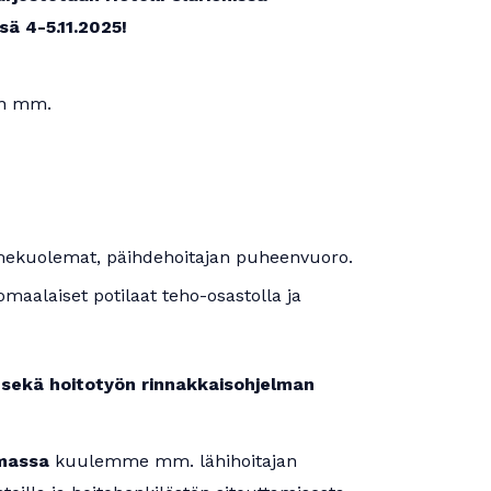
ä 4-5.11.2025!
on mm.
ekuolemat, päihdehoitajan puheenvuoro.
maalaiset potilaat teho-osastolla ja
 sekä hoitotyön rinnakkaisohjelman
lmassa
kuulemme mm. lähihoitajan