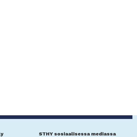
ly
STHY sosiaalisessa mediassa