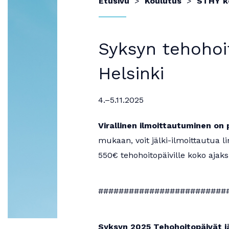
Etusivu
Koulutus
STHY k
Syksyn tehohoi
Helsinki
4.–5.11.2025
Virallinen ilmoittautuminen on 
mukaan, voit jälki-ilmoittautua li
550€ tehohoitopäiville koko ajak
#########################
Syksyn 2025 Tehohoitopäivät jä