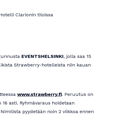
otelli Clarionin tiloissa
ustunnusta
EVENTSHELSINKI
, jolla saa 15
kista Strawberry-hotelleista niin kauan
itteessa
www.strawberry.fi
. Peruutus on
 16 asti. Ryhmävaraus hoidetaan
 Nimilista pyydetään noin 2 viikkoa ennen