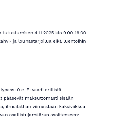
n tutustumisen 4.11.2025 klo 9.00-16.00.
ahvi- ja lounastarjoilua eikä luentoihin
ypassi 0 e. Ei vaadi erillistä
at pääsevät maksuttomasti sisään
ja, ilmoitathan viimeistään kaksiviikkoa
an osallistujamäärän osoitteeseen:
!