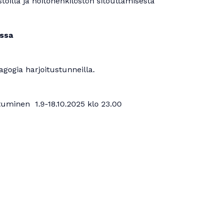
toilla ja hoitohenkilöstön sitouttamisesta
assa
ogia harjoitustunneilla.
uminen 1.9-18.10.2025 klo 23.00