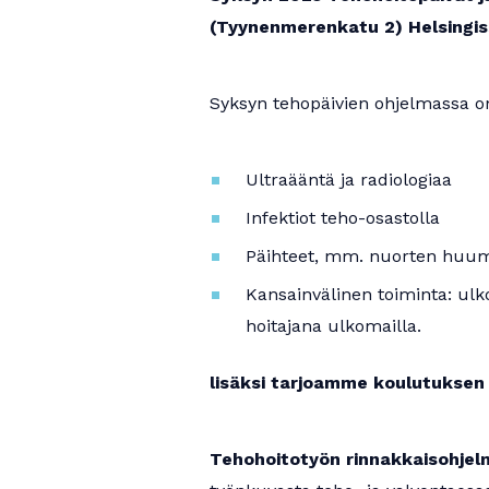
(Tyynenmerenkatu 2) Helsingiss
Syksyn tehopäivien ohjelmassa 
Ultraääntä ja radiologiaa
Infektiot teho-osastolla
Päihteet, mm. nuorten huum
Kansainvälinen toiminta: ulko
hoitajana ulkomailla.
lisäksi tarjoamme koulutuksen
Tehohoitotyön rinnakkaisohje