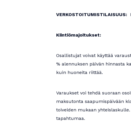
VERKOSTOITUMISTILAISUUS:
H
Kiintiömajoitukset:
Osallistujat voivat käyttää vara
% alennuksen päivän hinnasta kai
kuin huoneita riittää.
Varaukset voi tehdä suoraan oso
maksutonta saapumispäivään klo
toiveiden mukaan yhteislaskulle.
tapahtumaa.