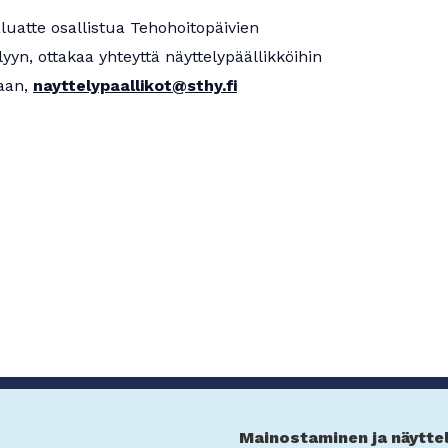
luatte osallistua Tehohoitopäivien
yyn, ottakaa yhteyttä näyttelypäällikköihin
taan,
nayttelypaallikot@sthy.fi
Mainostaminen ja näytte