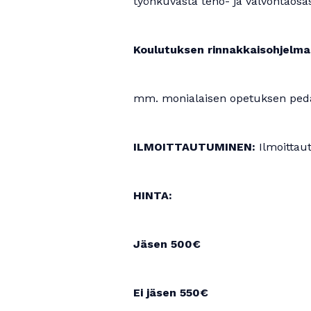
työnkuvasta teho- ja valvontaosas
Koulutuksen rinnakkaisohjelm
mm. monialaisen opetuksen pedag
ILMOITTAUTUMINEN:
Ilmoittaut
HINTA:
Jäsen 500€
Ei jäsen 550€