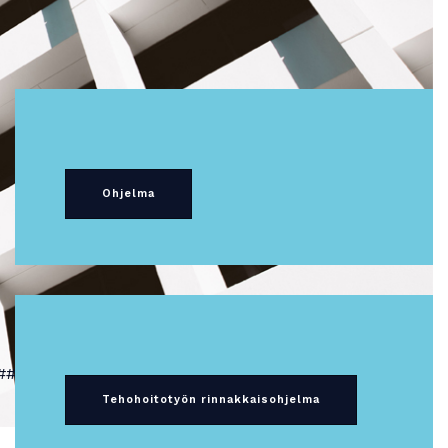
Ohjelma
################
Tehohoitotyön rinnakkaisohjelma