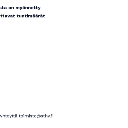
esta on myönnetty
ettavat tuntimäärät
yhteyttä toimisto@sthy.fi.