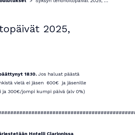
oulutukset
Syksyn tehohoitopäivät 2025, Helsinki
topäivät 2025,
päättynyt 18.10.
Jos haluat päästä
nkistä vielä ei jäsen 600€ ja jäsenille
si ja 300€/jompi kumpi päivä (alv 0%)
#############################################
rjestetään Hotelli Clarionissa