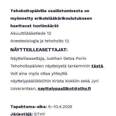
Tehohoitopäiville osallistumisesta on
myönnetty erikoislääkärikoulutukseen
haettavat tuntimäärät
Akuuttilääketiede 12
Anestesiologia ja tehohoito 12
NÄYTTEILLEASETTAJAT:
Näytteilleasettaja, luethan tietoa Porin
Tehohoitopäivien näyttelystä tarkemmin
tästä
.
Voit aina myös ottaa yhteyttä
näyttelypäällikköihin Krista Kokkiin sekä Jyri
Usvarantaan,
nayttelypaallikot@sthy.fi
Tapahtuma-aika:
9.–10.4.2025
Järjestäjä:
STHY