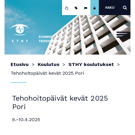
Etusivu
Etusivu
Koulutus
STHY koulutukset
Ajankohtaista
Tehohoitopäivät kevät 2025 Pori
Yhdistys
Koulutus
Tehohoitopäivät kevät 2025
Pori
Jäsenyys
Mainokset ja näyttely
9.–10.4.2025
Teho-osastot