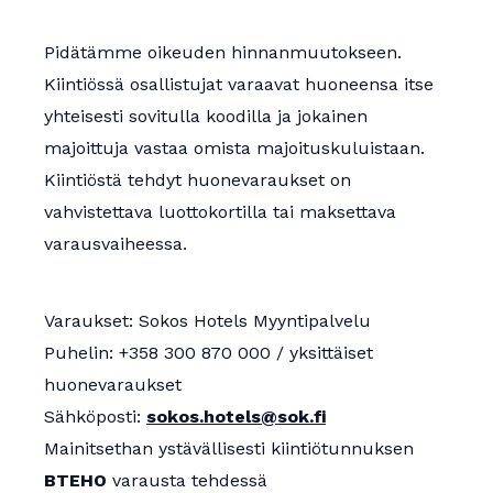
Pidätämme oikeuden hinnanmuutokseen.
Kiintiössä osallistujat varaavat huoneensa itse
yhteisesti sovitulla koodilla ja jokainen
majoittuja vastaa omista majoituskuluistaan.
Kiintiöstä tehdyt huonevaraukset on
vahvistettava luottokortilla tai maksettava
varausvaiheessa.
Varaukset: Sokos Hotels Myyntipalvelu
Puhelin: +358 300 870 000 / yksittäiset
huonevaraukset
Sähköposti:
sokos.hotels@sok.fi
Mainitsethan ystävällisesti kiintiötunnuksen
BTEHO
varausta tehdessä