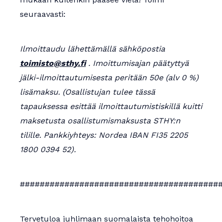
Apurahat
seuraavasti:
Ilmoittaudu lähettämällä sähköpostia
toimisto@sthy.fi
. I
moittumisajan päätyttyä
jälki-ilmoittautumisesta peritään 50e (alv 0 %)
lisämaksu. (Osallistujan tulee tässä
tapauksessa esittää
ilmoittautumistiskillä kuitti
maksetusta osallistumismaksusta STHY:n
tilille. Pankkiyhteys: Nordea IBAN FI35 2205
1800 0394 52).
########################################
Tervetuloa juhlimaan suomalaista tehohoitoa