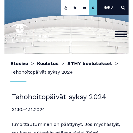
Etusivu
Etusivu
Koulutus
STHY koulutukset
Ajankohtaista
Tehohoitopäivät syksy 2024
Yhdistys
Koulutus
Tehohoitopäivät syksy 2024
Jäsenyys
31.10.–1.11.2024
Mainokset ja näyttely
Ilmoittautuminen on päättynyt. Jos myöhästyit,
Teho-osastot
mukaan kuitenkin pääsee vielä! Toimi