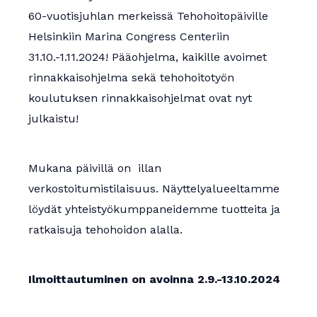
60-vuotisjuhlan merkeissä Tehohoitopäiville
Helsinkiin Marina Congress Centeriin
31.10.-1.11.2024! Pääohjelma, kaikille avoimet
rinnakkaisohjelma sekä tehohoitotyön
koulutuksen rinnakkaisohjelmat ovat nyt
julkaistu!
Mukana päivillä on illan
verkostoitumistilaisuus. Näyttelyalueeltamme
löydät yhteistyökumppaneidemme tuotteita ja
ratkaisuja tehohoidon alalla.
Ilmoittautuminen on avoinna 2.9.-13.10.2024