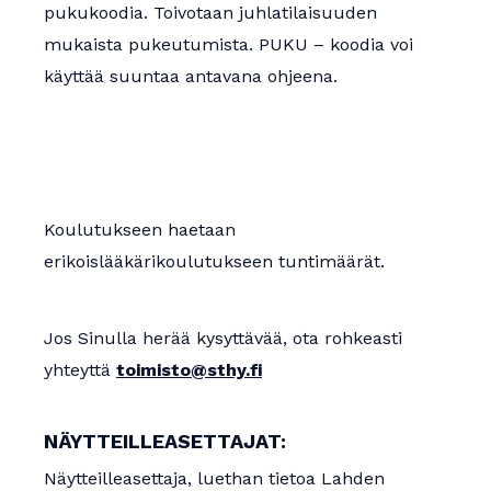
pukukoodia. Toivotaan juhlatilaisuuden
mukaista pukeutumista. PUKU – koodia voi
käyttää suuntaa antavana ohjeena.
Koulutukseen haetaan
erikoislääkärikoulutukseen tuntimäärät.
Jos Sinulla herää kysyttävää, ota rohkeasti
yhteyttä
toimisto@sthy.fi
NÄYTTEILLEASETTAJAT:
Näytteilleasettaja, luethan tietoa Lahden