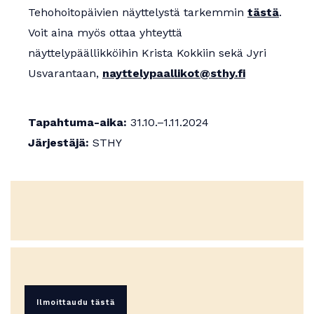
Tehohoitopäivien näyttelystä tarkemmin
tästä
.
Voit aina myös ottaa yhteyttä
näyttelypäällikköihin Krista Kokkiin sekä Jyri
Usvarantaan,
nayttelypaallikot@sthy.fi
Tapahtuma-aika:
31.10.–1.11.2024
Järjestäjä:
STHY
Ilmoittaudu tästä