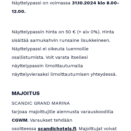
Näyttelypassi on voimassa
31.10.2024 klo 8.00-
12.00.
Näyttelypassin hinta on 50 € (+ alv 0%). Hinta
sisältää aamukahvin runsaine lisukkeineen.
Näyttelypassi ei oikeuta luennoille
osallistumista. Voit varata itsellesi
näyttelypassin ilmoittautumalla
näyttelyvieraaksi ilmoittautumisen yhteydessä.
MAJOITUS
SCANDIC GRAND MARINA
tarjoaa majoittujille alennusta varauskoodilla
CGWM
. Varaukset tehdään
osoitteessa
scandichotels.fi
. Majoittujat voivat