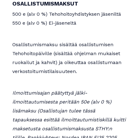
OSALLISTUMISMAKSUT
500 e (alv 0 %) Tehohoitoyhdistyksen jäseniltä
550 e (alv 0 %) Ei-jäseneltä
Osallistumismaksu sisältää osallistumisen
Tehohoitopäiville (sisältää ohjelman mukaiset
ruokailut ja kahvit) ja oikeuttaa osallistumaan
verkostoitumistilaisuuteen.
Ilmoittumisajan päätyttyä jälki-
ilmoittautumisesta peritään 50e (alv 0 %)
lisämaksu (Osallistujan tulee tässä
tapauksessa esittää ilmoittautumistiskillä kuitti
maksetusta osallistumismaksusta STHY:n
tilille. Pankkiyhteys: Nordea IBAN FI35 2205