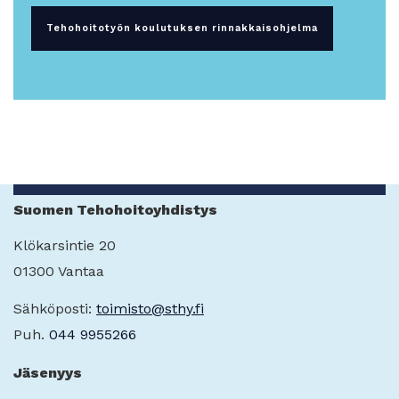
Tehohoitotyön koulutuksen rinnakkaisohjelma
Suomen Tehohoitoyhdistys
Klökarsintie 20
01300 Vantaa
Sähköposti:
toimisto@sthy.fi
Puh.
044 9955266
Jäsenyys