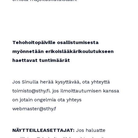
Tehohoitopäiville osallistumisesta
myönnetään erikoislääkärikoulutukseen
haettavat tuntimäärät
Jos Sinulla herää kysyttävää, ota yhteyttä
toimisto@sthy.fi. jos ilmoittautumisen kanssa
on jotain ongelmia ota yhteys
webmaster@sthy.f
NÄYTTEILLEASETTAJAT:
Jos haluatte