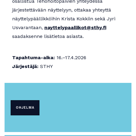
osallistua Tehohoitopäivien yhteydessä
järjestettävään näyttelyyn, ottakaa yhteyttä
näyttelypäällikköihin Krista Kokkiin sekä Jyri
Usvarantaan,
nayttelypaallikot@sthy.fi
saadaksenne lisätietoa asiasta.
Tapahtuma-aika:
16.–17.4.2026
Järjestäjä:
STHY
OHJELMA