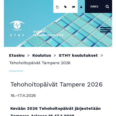
Etusivu
Etusivu
Koulutus
STHY koulutukset
Ajankohtaista
Tehohoitopäivät Tampere 2026
Yhdistys
Koulutus
Tehohoitopäivät Tampere 2026
Jäsenyys
16.–17.4.2026
Mainokset ja näyttely
Kevään 2026 Tehohoitopäivät järjestetään
Teho-osastot
Tampere-talossa 16-17.4.2026