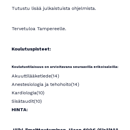
Tutustu lisää julkaistuista ohjelmista.
Tervetuloa Tampereelle.
Koulutuspisteet:
Koulutustilaisuus on arvioitavana seuraavilla erikoisaloilla:
Akuuttilääketiede(14)
Anestesiologia ja tehohoito(14)
Kardiologia(10)
Sisätaudit(10)
HINTA:
Jälki-ilmoittautuminen Jäsen 600€ (Sisältää