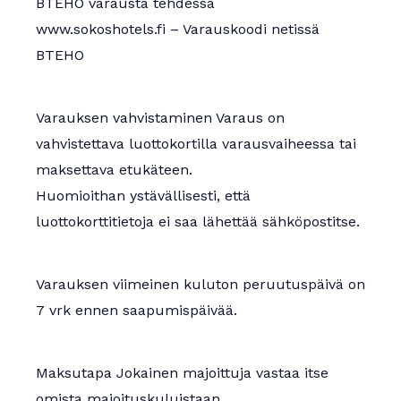
BTEHO varausta tehdessä
www.sokoshotels.fi – Varauskoodi netissä
BTEHO
Varauksen vahvistaminen Varaus on
vahvistettava luottokortilla varausvaiheessa tai
maksettava etukäteen.
Huomioithan ystävällisesti, että
luottokorttitietoja ei saa lähettää sähköpostitse.
Varauksen viimeinen kuluton peruutuspäivä on
7 vrk ennen saapumispäivää.
Maksutapa Jokainen majoittuja vastaa itse
omista majoituskuluistaan.