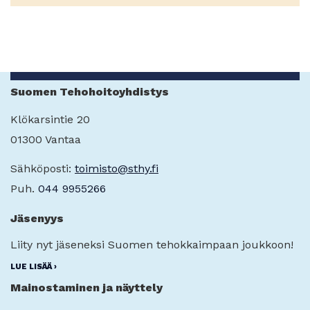
Suomen Tehohoitoyhdistys
Klökarsintie 20
01300 Vantaa
Sähköposti:
toimisto@sthy.fi
Puh.
044 9955266
Jäsenyys
Liity nyt jäseneksi Suomen tehokkaimpaan joukkoon!
LUE LISÄÄ ›
Mainostaminen ja näyttely