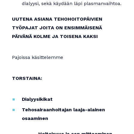
dialyysi, sekä käydään läpi plasmanvaihtoa.
UUTENA ASIANA TEHOHOITOPÄIVIEN
TYÖPAJAT JOITA ON ENSIMMÄISENÄ
PÄIVÄNÄ KOLME JA TOISENA KAKSI
Pajoissa käsittelemme
TORSTAINA:
Dialyysikikat
Tehosairaanhoitajan laaja-alainen
osaaminen
-Hoitoisuus ja sen mittaaminen