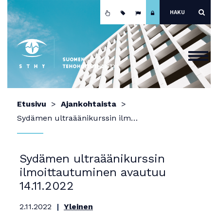
Etusivu
Etusivu
Ajankohtaista
Ajankohtaista
Sydämen ultraäänikurssin ilmoittautuminen avautuu 14.11.2022
Yhdistys
Koulutus
Sydämen ultraäänikurssin
ilmoittautuminen avautuu
Jäsenyys
14.11.2022
Mainokset ja näyttely
2.11.2022
Yleinen
Teho-osastot