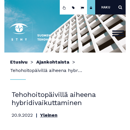
Etusivu
Etusivu
Ajankohtaista
Ajankohtaista
Tehohoitopäivillä aiheena hybridivaikuttaminen
Yhdistys
Koulutus
Tehohoitopäivillä aiheena
hybridivaikuttaminen
Jäsenyys
Mainokset ja näyttely
20.9.2022
Yleinen
Teho-osastot