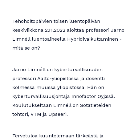
Apurahat
Tehohoitopäivien toisen luentopäivän
keskiviikkona 2.11.2022 aloittaa professori Jarno
Limnéll luentoaiheella Hybridivaikuttaminen -
mitä se on?
Jarno Limnéll on kyberturvallisuuden
professori Aalto-yliopistossa ja dosentti
kolmessa muussa yliopistossa. Hän on
kyberturvallisuusjohtaja Innofactor Oyj:ssä.
Koulutukseltaan Limnéll on Sotatieteiden
tohtori, VTM ja Upseeri.
Tervetuloa kuuntelemaan tärkeästä ja