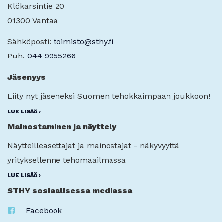
Klökarsintie 20
01300 Vantaa
Sähköposti:
toimisto@sthy.fi
Puh.
044 9955266
Jäsenyys
Liity nyt jäseneksi Suomen tehokkaimpaan joukkoon!
LUE LISÄÄ ›
Mainostaminen ja näyttely
Näytteilleasettajat ja mainostajat - näkyvyyttä
yrityksellenne tehomaailmassa
LUE LISÄÄ ›
STHY sosiaalisessa mediassa
Facebook